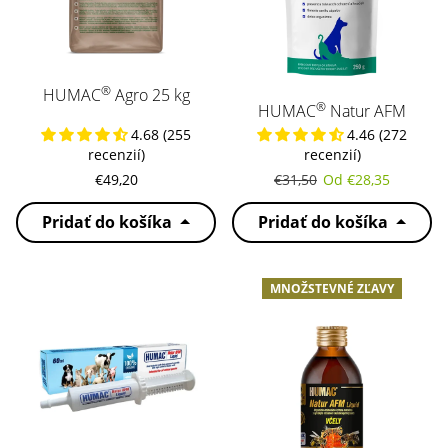
®
HUMAC
Agro 25 kg
®
HUMAC
Natur AFM
4.68 (255
4.46 (272
recenzií)
recenzií)
Normálna cena
Zľavnená cena
€49,20
€31,50
Od €28,35
Pridať do košíka
Pridať do košíka
MNOŽSTEVNÉ ZĽAVY