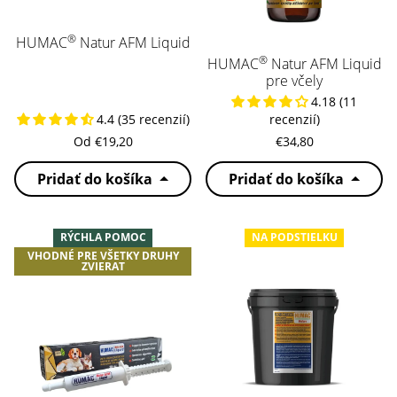
®
HUMAC
Natur AFM Liquid
®
HUMAC
Natur AFM Liquid
pre včely
4.18 (11
4.4 (35 recenzií)
recenzií)
Od €19,20
€34,80
Pridať do košíka
Pridať do košíka
RÝCHLA POMOC
NA PODSTIELKU
VHODNÉ PRE VŠETKY DRUHY
ZVIERAT