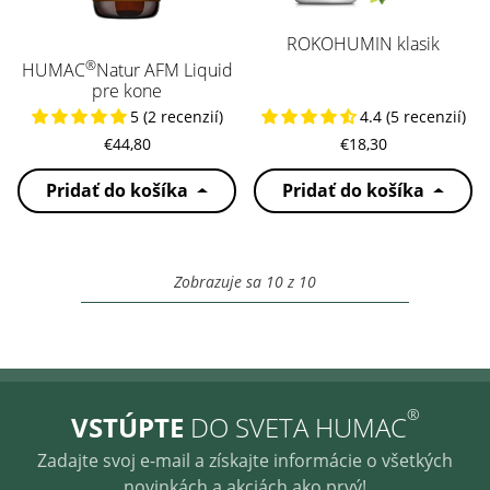
ROKOHUMIN klasik
®
HUMAC
Natur AFM Liquid
pre kone
5 (2 recenzií)
4.4 (5 recenzií)
€44,80
€18,30
Pridať do košíka
Pridať do košíka
Zobrazuje sa 10 z 10
®
VSTÚPTE
DO SVETA HUMAC
Zadajte svoj e-mail a získajte informácie o všetkých
novinkách a akciách ako prvý!