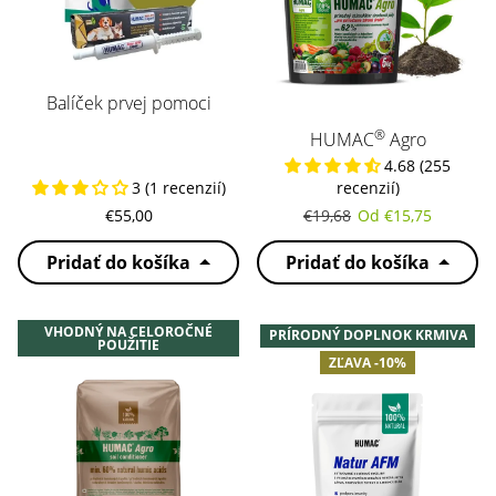
Balíček prvej pomoci
®
HUMAC
Agro
4.68 (255
3 (1 recenzií)
recenzií)
Normálna cena
Zľavnená cena
€55,00
€19,68
Od €15,75
Pridať do košíka
Pridať do košíka
VHODNÝ NA CELOROČNÉ
PRÍRODNÝ DOPLNOK KRMIVA
POUŽITIE
ZĽAVA -10%