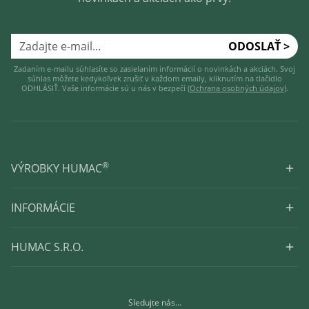
ODOSLAŤ >
Zadaním e-mailu súhlasíte so zasielaním informácií o novinkách a akciách. Svoj
súhlas môžete kedykoľvek zrušiť v každom emaily, kliknutím na tlačidlo
ODHLÁSIŤ. Vaše informácie sú u nás v bezpečí (
Ochrana osobných údajov
).
®
VÝROBKY HUMAC
INFORMÁCIE
HUMAC S.R.O.
Sledujte nás...