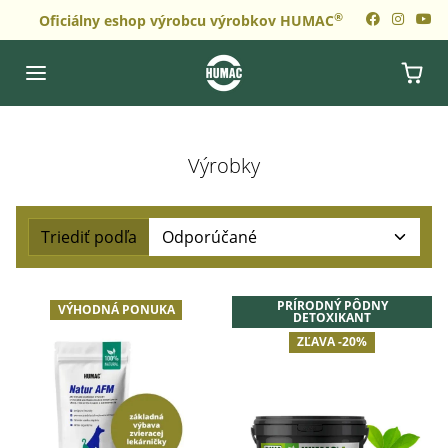
Preskočiť na obsah
®
Oficiálny eshop výrobcu výrobkov HUMAC
Výrobky
Triediť podľa
Zoradené podľa:
PRÍRODNÝ PÔDNY
VÝHODNÁ PONUKA
DETOXIKANT
ZĽAVA -20%