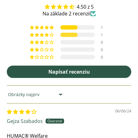
4.50 z 5
Na základe 2 recenzií
1
1
0
0
0
Napísať recenziu
Sort by
06/06/24
Gejza Szabados
HUMAC® Welfare