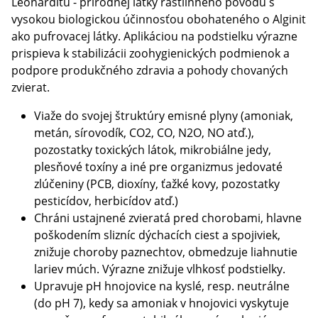
Leonarditu - prírodnej látky rastlinného pôvodu s
vysokou biologickou účinnosťou obohateného o Alginit
ako pufrovacej látky. Aplikáciou na podstielku výrazne
prispieva k stabilizácii zoohygienických podmienok a
podpore produkčného zdravia a pohody chovaných
zvierat.
Viaže do svojej štruktúry emisné plyny (amoniak,
metán, sírovodík, CO2, CO, N2O, NO atď.),
pozostatky toxických látok, mikrobiálne jedy,
plesňové toxíny a iné pre organizmus jedovaté
zlúčeniny (PCB, dioxíny, ťažké kovy, pozostatky
pesticídov, herbicídov atď.)
Chráni ustajnené zvieratá pred chorobami, hlavne
poškodením slizníc dýchacích ciest a spojiviek,
znižuje choroby paznechtov, obmedzuje liahnutie
lariev múch. Výrazne znižuje vlhkosť podstielky.
Upravuje pH hnojovice na kyslé, resp. neutrálne
(do pH 7), kedy sa amoniak v hnojovici vyskytuje