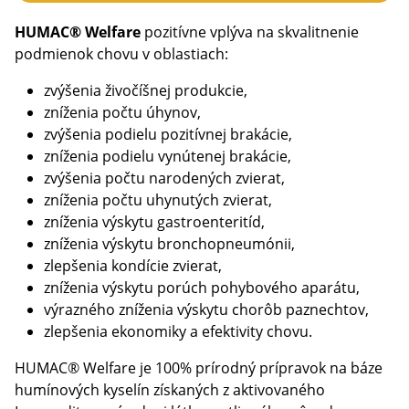
HUMAC® Welfare
pozitívne vplýva na skvalitnenie
podmienok chovu v oblastiach:
zvýšenia živočíšnej produkcie,
zníženia počtu úhynov,
zvýšenia podielu pozitívnej brakácie,
zníženia podielu vynútenej brakácie,
zvýšenia počtu narodených zvierat,
zníženia počtu uhynutých zvierat,
zníženia výskytu gastroenteritíd,
zníženia výskytu bronchopneumónii,
zlepšenia kondície zvierat,
zníženia výskytu porúch pohybového aparátu,
výrazného zníženia výskytu chorôb paznechtov,
zlepšenia ekonomiky a efektivity chovu.
HUMAC® Welfare je 100% prírodný prípravok na báze
humínových kyselín získaných z aktivovaného