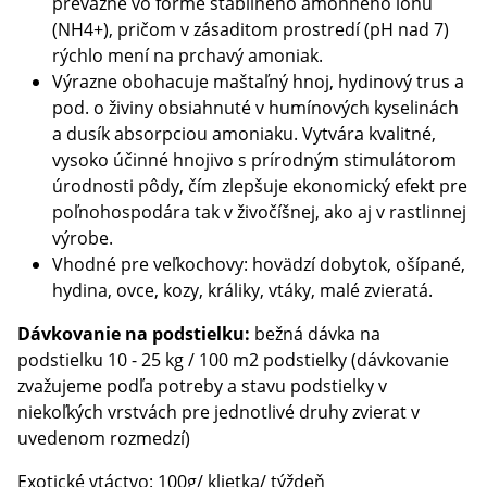
prevažne vo forme stabilného amónneho iónu
(NH4+), pričom v zásaditom prostredí (pH nad 7)
rýchlo mení na prchavý amoniak.
Výrazne obohacuje maštaľný hnoj, hydinový trus a
pod. o živiny obsiahnuté v humínových kyselinách
a dusík absorpciou amoniaku. Vytvára kvalitné,
vysoko účinné hnojivo s prírodným stimulátorom
úrodnosti pôdy, čím zlepšuje ekonomický efekt pre
poľnohospodára tak v živočíšnej, ako aj v rastlinnej
výrobe.
Vhodné pre veľkochovy: hovädzí dobytok, ošípané,
hydina, ovce, kozy, králiky, vtáky, malé zvieratá.
Dávkovanie na podstielku:
bežná dávka na
podstielku 10 - 25 kg / 100 m2 podstielky (dávkovanie
zvažujeme podľa potreby a stavu podstielky v
niekoľkých vrstvách pre jednotlivé druhy zvierat v
uvedenom rozmedzí)
Exotické vtáctvo: 100g/ klietka/ týždeň