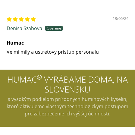
13/05/24
Denisa Szabova
Humac
Velmi mily a ustretovy pristup personalu
®
HUMAC
VYRÁBAME DOMA, NA
SLOVENSKU
s vysokým podielom prírodných humínových kyselín,
ktoré aktivujeme vlastným technologickým postupom
pre zabezpečenie ich vyššej účinnosti.