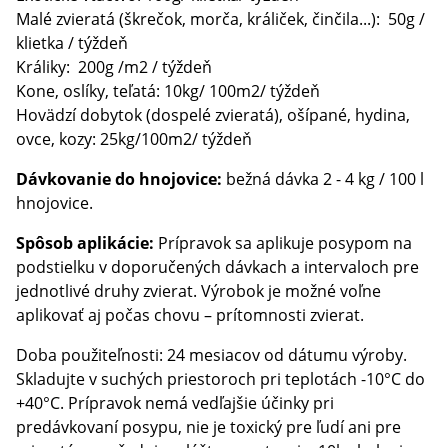
Malé zvieratá (škrečok, morča, králiček, činčila...): 50g /
klietka / týždeň
Králiky: 200g /m2 / týždeň
Kone, oslíky, teľatá: 10kg/ 100m2/ týždeň
Hovädzí dobytok (dospelé zvieratá), ošípané, hydina,
ovce, kozy: 25kg/100m2/ týždeň
Dávkovanie do hnojovice:
bežná dávka 2 - 4 kg / 100 l
hnojovice.
Spôsob aplikácie:
Prípravok sa aplikuje posypom na
podstielku v doporučených dávkach a intervaloch pre
jednotlivé druhy zvierat. Výrobok je možné voľne
aplikovať aj počas chovu – prítomnosti zvierat.
Doba použiteľnosti: 24 mesiacov od dátumu výroby.
Skladujte v suchých priestoroch pri teplotách -10°C do
+40°C. Prípravok nemá vedľajšie účinky pri
predávkovaní posypu, nie je toxický pre ľudí ani pre