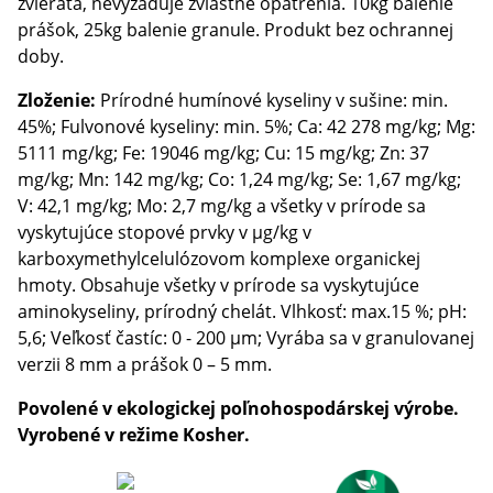
zvieratá, nevyžaduje zvláštne opatrenia. 10kg balenie
prášok, 25kg balenie granule. Produkt bez ochrannej
doby.
Zloženie:
Prírodné humínové kyseliny v sušine: min.
45%; Fulvonové kyseliny: min. 5%; Ca: 42 278 mg/kg; Mg:
5111 mg/kg; Fe: 19046 mg/kg; Cu: 15 mg/kg; Zn: 37
mg/kg; Mn: 142 mg/kg; Co: 1,24 mg/kg; Se: 1,67 mg/kg;
V: 42,1 mg/kg; Mo: 2,7 mg/kg a všetky v prírode sa
vyskytujúce stopové prvky v µg/kg v
karboxymethylcelulózovom komplexe organickej
hmoty. Obsahuje všetky v prírode sa vyskytujúce
aminokyseliny, prírodný chelát. Vlhkosť: max.15 %; pH:
5,6; Veľkosť častíc: 0 - 200 µm; Vyrába sa v granulovanej
verzii 8 mm a prášok 0 – 5 mm.
Povolené v ekologickej poľnohospodárskej výrobe.
Vyrobené v režime Kosher.