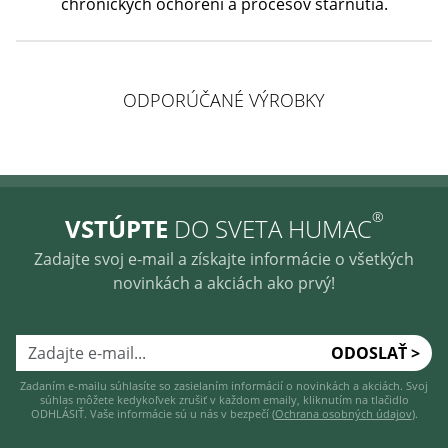
chronických ochorení a procesov starnutia.
ODPORÚČANÉ VÝROBKY
®
VSTÚPTE
DO SVETA HUMAC
Zadajte svoj e-mail a získajte informácie o všetkých
novinkách a akciách ako prvý!
ODOSLAŤ >
Zadaním e-mailu súhlasíte so zasielaním informácií o novinkách a akciách. Svoj
súhlas môžete kedykoľvek zrušiť v každom emaily, kliknutím na tlačidlo
ODHLÁSIŤ. Vaše informácie sú u nás v bezpečí (
Ochrana osobných údajov
).